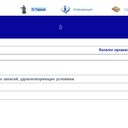
О Таразе
Информация
Сп
Каталог органи
но записей, удовлетворяющих условиям