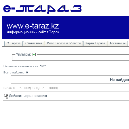
О Таразе
Статистика
Фото Тараза и области
Карта Тараза
Гостиницы
Фильтры: 
Название начинается на:
"Ю"
;
Всего найдено:
0
Не найде
начало
... 
<-пред.
след.->
... 
конец
Добавить организацию 