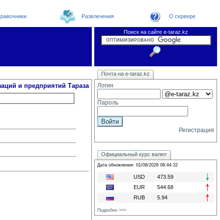
равочники
Развлечения
О сервере
Поиск на сайте e-taraz.kz
Организации
Новости
Телефоный справочник
Видеоконференция
Новости e-taraz
Почта на e-taraz.kz
Погода в Таразе
Замечания и предложения
Чат
Форум
Курсы валют
We
заций и предприятий Тараза
Логин
Пароль
Регистрация
Официальный курс валют
Дата обновления: 01/08/2026 08:44:32
USD
473.59
EUR
544.68
RUB
5.94
Подробно >>>