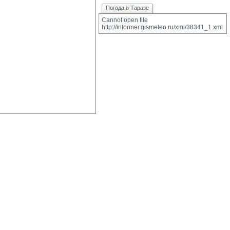
Погода в Таразе
Cannot open file 
http://informer.gismeteo.ru/xml/38341_1.xml