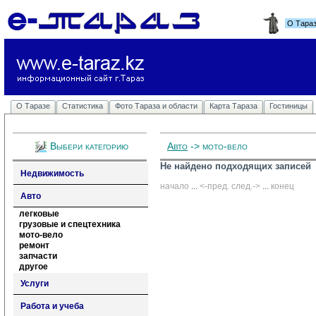
О Тара
О Таразе
Статистика
Фото Тараза и области
Карта Тараза
Гостиницы
Выбери категорию
Авто
-> мото-вело
Не найдено подходящих записей
Недвижимость
начало
... 
<-пред.
след.->
... 
конец
Авто
легковые
грузовые и спецтехника
мото-вело
ремонт
запчасти
другое
Услуги
Работа и учеба