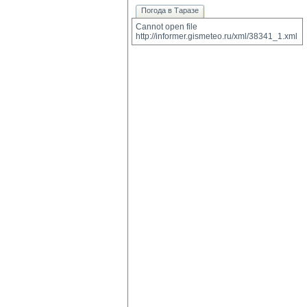
Погода в Таразе
Cannot open file 
http://informer.gismeteo.ru/xml/38341_1.xml