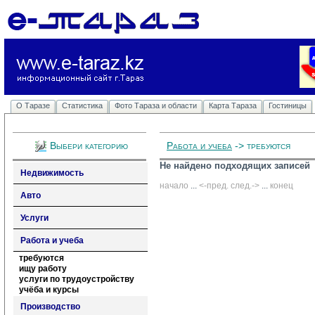
О Таразе
Статистика
Фото Тараза и области
Карта Тараза
Гостиницы
Выбери категорию
Работа и учеба
-> требуются
Не найдено подходящих записей
Недвижимость
начало
... 
<-пред.
след.->
... 
конец
Авто
Услуги
Работа и учеба
требуются
ищу работу
услуги по трудоустройству
учёба и курсы
Производство