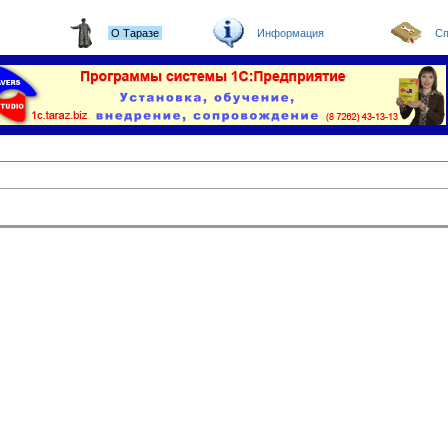
О Таразе
Информация
Сп