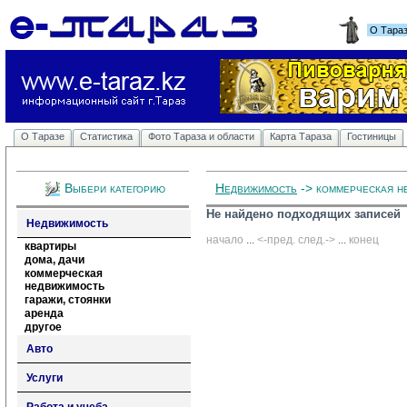
О Тара
О Таразе
Статистика
Фото Тараза и области
Карта Тараза
Гостиницы
Выбери категорию
Недвижимость
-> коммерческая н
Не найдено подходящих записей
Недвижимость
начало
... 
<-пред.
след.->
... 
конец
квартиры
дома, дачи
коммерческая
недвижимость
гаражи, стоянки
аренда
другое
Авто
Услуги