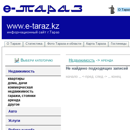
О Тара
О Таразе
Статистика
Фото Тараза и области
Карта Тараза
Гостиницы
Выбери категорию
Недвижимость
-> аренда
Не найдено подходящих записей
Недвижимость
начало
... 
<-пред.
след.->
... 
конец
квартиры
дома, дачи
коммерческая
недвижимость
гаражи, стоянки
аренда
другое
Авто
Услуги