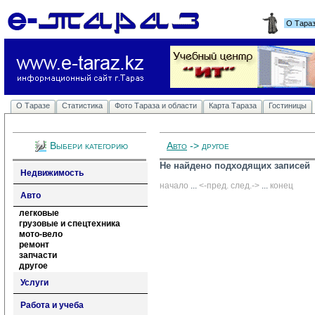
О Тара
О Таразе
Статистика
Фото Тараза и области
Карта Тараза
Гостиницы
Выбери категорию
Авто
-> другое
Не найдено подходящих записей
Недвижимость
начало
... 
<-пред.
след.->
... 
конец
Авто
легковые
грузовые и спецтехника
мото-вело
ремонт
запчасти
другое
Услуги
Работа и учеба