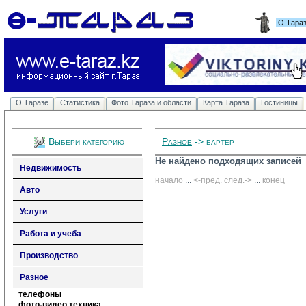
О Тара
О Таразе
Статистика
Фото Тараза и области
Карта Тараза
Гостиницы
Выбери категорию
Разное
-> бартер
Не найдено подходящих записей
Недвижимость
начало
... 
<-пред.
след.->
... 
конец
Авто
Услуги
Работа и учеба
Производство
Разное
телефоны
фото-видео техника