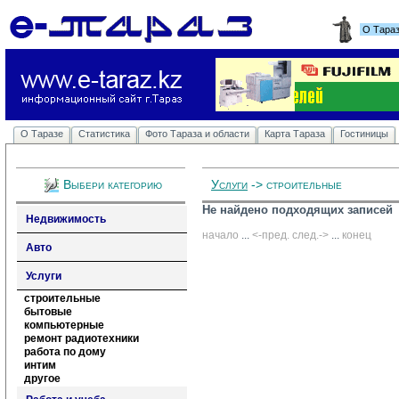
О Тара
О Таразе
Статистика
Фото Тараза и области
Карта Тараза
Гостиницы
Выбери категорию
Услуги
-> строительные
Не найдено подходящих записей
Недвижимость
начало
... 
<-пред.
след.->
... 
конец
Авто
Услуги
строительные
бытовые
компьютерные
ремонт радиотехники
работа по дому
интим
другое