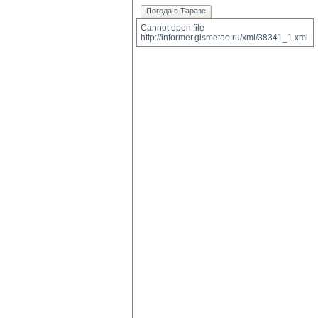
Погода в Таразе
Cannot open file 
http://informer.gismeteo.ru/xml/38341_1.xml