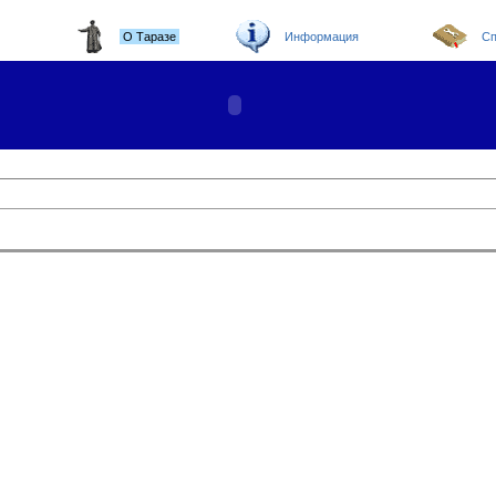
О Таразе
Информация
Сп