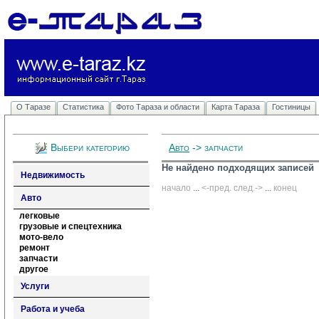
О Таразе
Статистика
Фото Тараза и области
Карта Тараза
Гостиницы
Выбери категорию
Авто
-> запчасти
Не найдено подходящих записей
Недвижимость
начало
... 
<-пред.
след.->
... 
конец
Авто
легковые
грузовые и спецтехника
мото-вело
ремонт
запчасти
другое
Услуги
Работа и учеба